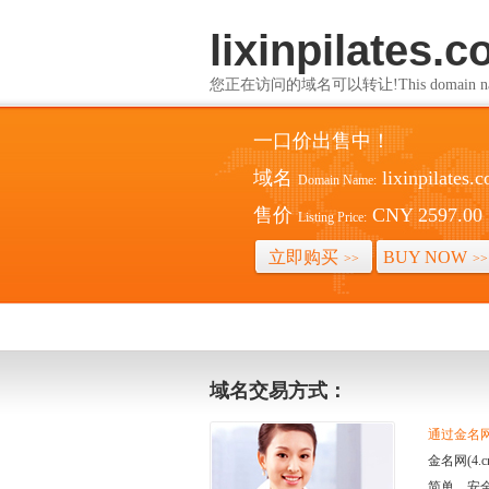
lixinpilates.
您正在访问的域名可以转让!This domain name i
一口价出售中！
域名
lixinpilates.
Domain Name:
售价
CNY 2597.00
Listing Price:
立即购买
BUY NOW
>>
>>
域名交易方式：
通过金名网(
金名网(4
简单、安