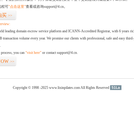
流程可
“点击这里”
查看或咨询support@4.cn。
购买
>>
erview:
orld leading domain escrow service platform and ICANN-Accredited Registrar, with 6 years ri
 transaction volume every year. We promise our clients with professional, safe and easy third-
.
d process, you can
“visit here”
or contact support@4.cn.
NOW
>>
Copyright © 1998 -2025 www.lixinpilates.com All Rights Reserved
51La