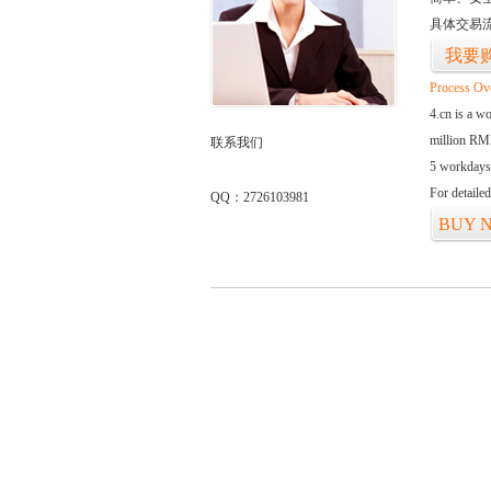
具体交易
我要
Process Ov
4.cn is a w
million RMB
联系我们
5 workdays
For detaile
QQ：2726103981
BUY 